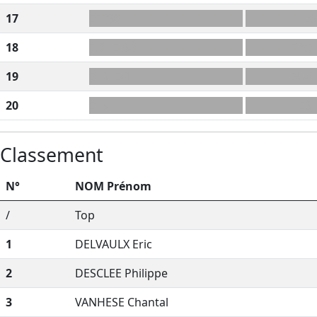
17
EFRSXLH
RHÉS
18
FLX+EISB
FIXE
19
BLS+EG
BUG
20
ELS
LES
Classement
N°
NOM Prénom
/
Top
1
DELVAULX Eric
2
DESCLEE Philippe
3
VANHESE Chantal