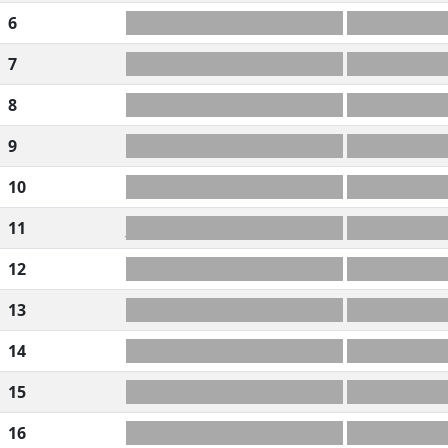
6
T+MNOAAQ
QAT
7
AMNO+UNO
MOUR
8
AN+VSE?A
ENVA(S
9
DAELIEZ
ALÉZ
10
-DIPSRAO
RAPID
11
JMEEKID
KÉMIA
12
DEJ+LAEO
JODLE
13
AE+ROBCP
RECOP
14
B+DUNELR
BADIN
15
-TTUOLEY
TUTOY
16
L+T?EAIM
EM(P)IL