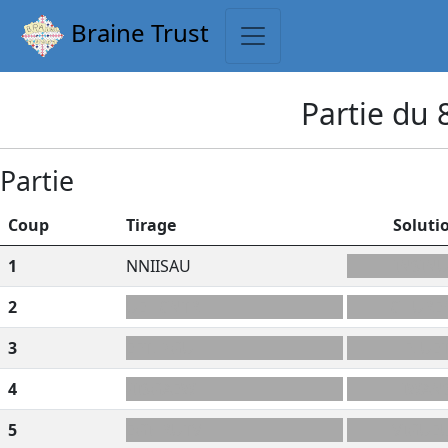
Braine Trust
Partie du
Partie
Coup
Tirage
Soluti
1
NNIISAU
INSIN
2
UEHCNTR
CHURE
3
EFTLPGU
FLUE
4
-IISGAEW
IWAN
5
EGI+RUTV
VIGUE