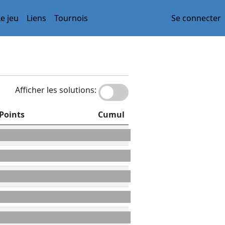
Le jeu
Liens
Tournois
Se connecter
Afficher les solutions:
Points
Cumul
24
24
34
58
83
141
77
218
34
252