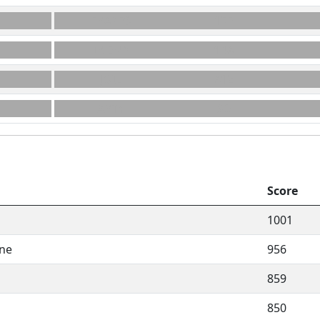
FRAPES
15F
IRIEN*
14A
JOIE
A12
ARTY
9D
Score
1001
ine
956
859
850