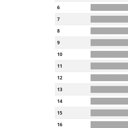
6
MOORT+SD
7
OST+EUNL
8
DINNVAB
9
BN+IRXUU
10
INRU+FOE
11
HZALTUE
12
ALT+AEES
13
UNIICV?
14
QMARDIP
15
-EMHAAOT
16
AHOT+ARF