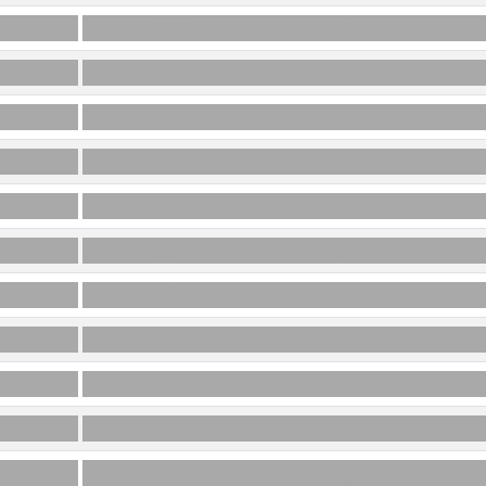
MORD
H1
NOTULES
11D
VIANDE
2J
BAUX
L1
FOURNIER
3A
HOUEZ
B2
ÉGALÂTES
L7
INV(A)INCU
D6
QUIDAM
13C
MAFÉ
A1
HOSTA
14J