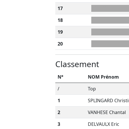
17
AFR+ESPR
18
R+NLIIET
19
LT+ERJOL
20
LLRT+GBY
Classement
N°
NOM Prénom
/
Top
1
SPLINGARD Christ
2
VANHESE Chantal
3
DELVAULX Eric