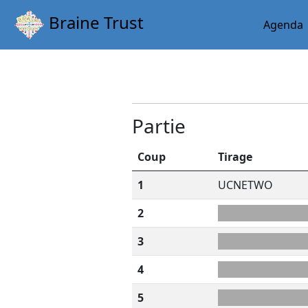
Braine Trust
Agenda
Partie
Coup
Tirage
1
UCNETWO
2
CETU+EPA
3
E+ASIL?G
4
RTSSEEE
5
OOEMRKT