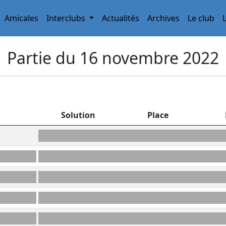
Amicales
Interclubs
Actualités
Archives
Le club
Partie du 16 novembre 2022
Solution
Place
WON
H6
ÉPUÇÂT
I4
ANAL(O)GIES
8G
TESSÈRES
O1
LEK
J8