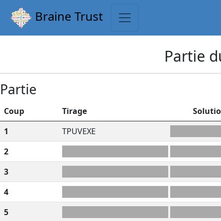
Braine Trust
Partie d
Partie
Coup
Tirage
Soluti
1
TPUVEXE
PETEU
2
V+RRNSUA
NERVUR
3
-MAAODGL
XALA
4
DGO+NPAI
DINA
5
GOP+LEDL
LOUPA