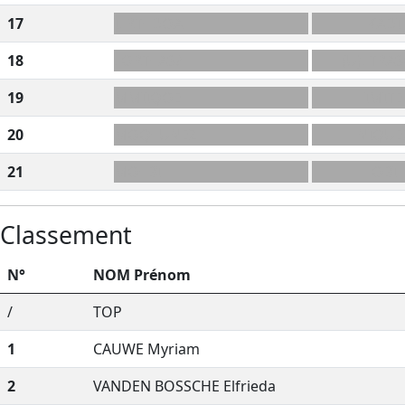
17
ILRT+DOA
KADI
18
LORT+AS?
(U)LTRA
19
MMIIQOE
IMITE
20
MOQ+UNEZ
NIQUE
21
MO+BI
OBI
Classement
N°
NOM Prénom
/
TOP
1
CAUWE Myriam
2
VANDEN BOSSCHE Elfrieda