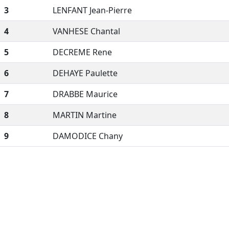
3
LENFANT Jean-Pierre
4
VANHESE Chantal
5
DECREME Rene
6
DEHAYE Paulette
7
DRABBE Maurice
8
MARTIN Martine
9
DAMODICE Chany