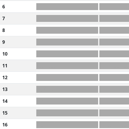
6
DL+GAERC
DEGLAC
7
OEEWMSY
LYSEE
8
MOW+R?EU
EWeE
9
MORU+NUH
OUH
10
MNRU+EHB
HERB
11
-USTIESE
SUITEE
12
RELFNIO
REFILO
13
FICKTEV
TECK
14
FIV+AAET
FIVET
15
AA+ONJNS
NAJAS
16
NO+LITRT
DEGLACE