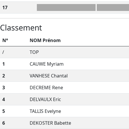
17
CFLM+BAD
FLA
Classement
N°
NOM Prénom
/
TOP
1
CAUWE Myriam
2
VANHESE Chantal
3
DECREME Rene
4
DELVAULX Eric
5
TALLIS Evelyne
6
DEKOSTER Babette