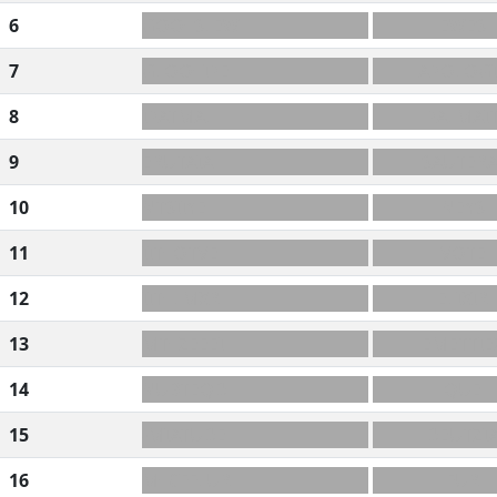
6
GOO+SLEW
EWES
7
GLOO+IPE
APOLOGI
8
IPATMAL
PALMAI
9
ERUTAIA
SAUTERA
10
NTSIIYE
NEYS
11
IIT+OTVE
VOTE
12
IIT+LMXR
ELIXIR
13
MT+ZEEEI
EMETTIE
14
NUBTEQD
QUE
15
-MIATUDE
DEUTZI
16
M+CFFLUR
FUR