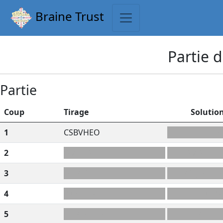
Braine Trust
Partie 
Partie
Coup
Tirage
Solutio
1
CSBVHEO
CHEBS
2
OV+?IOEG
OVOGE(N)
3
ONA?SUL
A(B)OULO
4
RKSEEEA
GEEKERA
5
NUAOGSO
ANUS