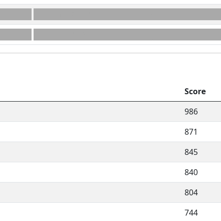
MIGAINE*
O4
PERCO
2J
Score
986
871
845
840
804
744