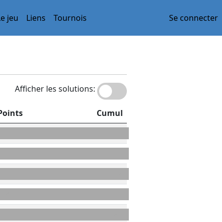
Le jeu
Liens
Tournois
Se connecter
Afficher les solutions:
Points
Cumul
66
66
45
111
17
128
83
211
70
281