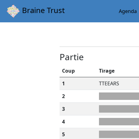
Braine Trust
Agenda
Partie
Coup
Tirage
1
TTEEARS
2
OEAHUZL
3
LOU+OLEA
4
O+ETNSIM
5
EEUTNII