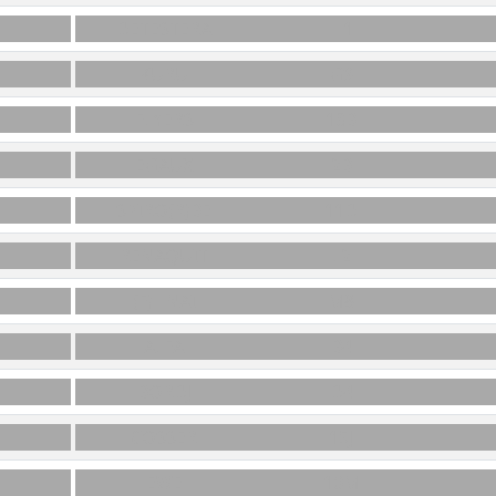
DÉTESTERA
H1
KURU
G9
FLYERS
13B
ÉGAUX
2B
SPIRO(R)BE
11D
RENAQUIT
L2
(F)HNAI
M8
ALFA
B4
BORDJ
D4
COSSER
15J
ÉWÉ
10M