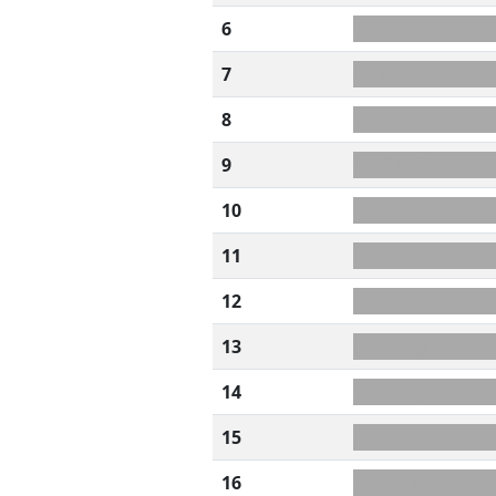
6
TNDEBUU
7
BNTUU+RK
8
-ELIFSRY
9
I+EOAXGU
10
IO+?SPBE
11
QURATNI
12
NIHEAO?
13
CDDAAFJ
14
-OBRDEJC
15
CEO+SSRW
16
W+IIEMOG