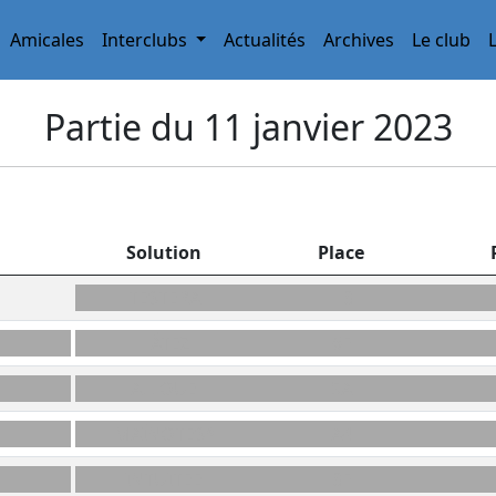
Amicales
Interclubs
Actualités
Archives
Le club
Partie du 11 janvier 2023
Solution
Place
TESTERA
H3
HÂTEZ
6F
ALLOUE
5A
MAÏNOTES*
A4
INTUITÉE
3F