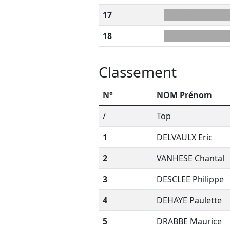
17
GIIMO+NA
18
O+CPLEVV
Classement
N°
NOM Prénom
/
Top
1
DELVAULX Eric
2
VANHESE Chantal
3
DESCLEE Philippe
4
DEHAYE Paulette
5
DRABBE Maurice