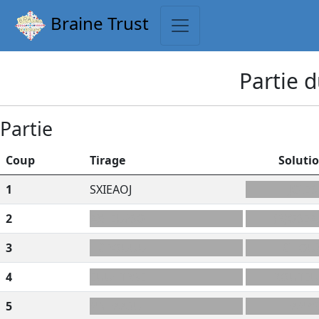
Braine Trust
Partie 
Partie
Coup
Tirage
Soluti
1
SXIEAOJ
JOIES
2
AX+EU?SO
(R)OSEA
3
HCEOUUU
CHOU
4
EUU+TRSE
ROUTEU
5
NNFAASU
FANA