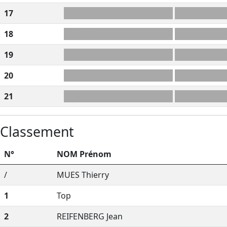
17
-LLIIDRQ
QI*
18
DILLR+OT
ÉDIT
19
LLR+DAMR
LARMO
20
-EECLRTM
LICTEU
21
EEM+NTPV
VÊLEN
Classement
N°
NOM Prénom
/
MUES Thierry
1
Top
2
REIFENBERG Jean