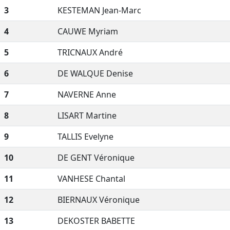
3
KESTEMAN Jean-Marc
4
CAUWE Myriam
5
TRICNAUX André
6
DE WALQUE Denise
7
NAVERNE Anne
8
LISART Martine
9
TALLIS Evelyne
10
DE GENT Véronique
11
VANHESE Chantal
12
BIERNAUX Véronique
13
DEKOSTER BABETTE