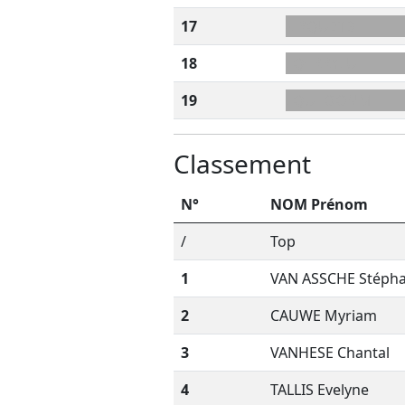
17
-LRQUETB
18
LQ+RRYLU
19
LQU+OONM
Classement
N°
NOM Prénom
/
Top
1
VAN ASSCHE Stéph
2
CAUWE Myriam
3
VANHESE Chantal
4
TALLIS Evelyne