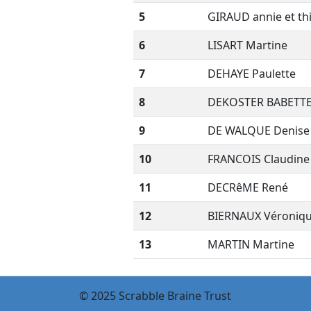
5
GIRAUD annie et th
6
LISART Martine
7
DEHAYE Paulette
8
DEKOSTER BABETT
9
DE WALQUE Denise
10
FRANCOIS Claudine
11
DECRêME René
12
BIERNAUX Véroniq
13
MARTIN Martine
© 2025 Scrabble Braine Trust