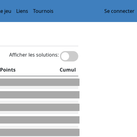
Le jeu
Liens
Tournois
Se connecter
Afficher les solutions:
Points
Cumul
42
42
36
78
50
128
39
167
32
199