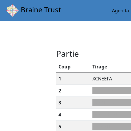
Braine Trust
Agenda
Partie
Coup
Tirage
1
XCNEEFA
2
CN+TNEEJ
3
J+ODINES
4
DN+EEAUN
5
AEN+MIEH