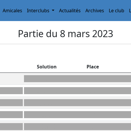
Amicales
Interclubs
Actualités
Archives
Le club
Partie du 8 mars 2023
Solution
Place
FAXÉE
H4
ENCANTE
5E
JOIES
L1
DJEUN
1K
HÉMINE
4A