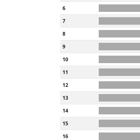
6
A+U?LPEH
7
NFAAGSS
8
AGS+ERTB
9
AGRT+M?I
10
IIUCSOL
11
ILU+EDAG
12
WUAATIK
13
TU+DVERI
14
ZELVATT
15
LTT+OOSI
16
T+ARESBP