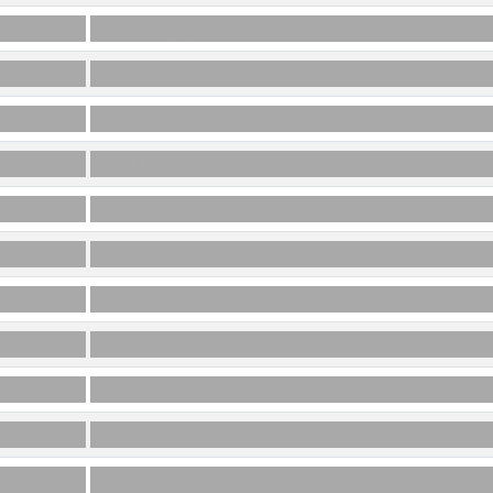
PALU(C)HÉE
8A
FAONS
2J
CÈBES
G5
MARG(O)TAI
B7
SINOC
I3
DÉLÉGUAI
K4
KAWAÏ*
J10
DURATIVE
13G
GAVEZ
8K
LOTOIS*
15E
PRESTA
O10