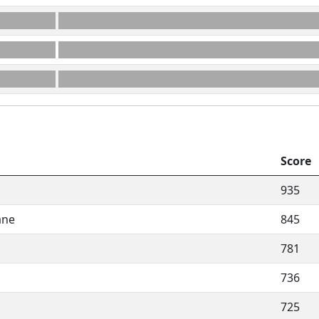
TURBE
A11
LYRER
N5
OLÉUM
N11
Score
935
ane
845
781
736
725