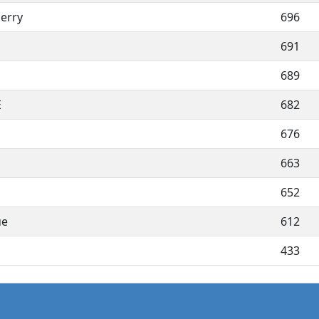
ierry
696
691
689
E
682
676
663
652
ue
612
433