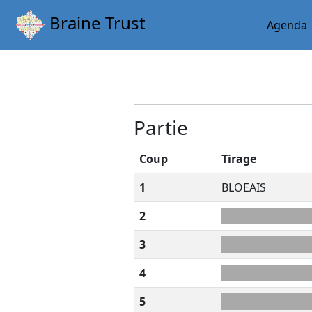
Braine Trust
Agenda
Partie
Coup
Tirage
1
BLOEAIS
2
H?TIALP
3
UANDQVR
4
RV+EECRG
5
G+NEFVAT