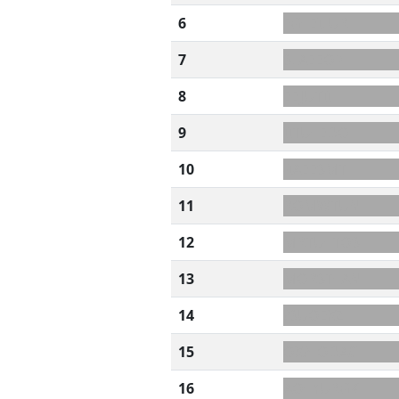
6
FG+EILUR
7
SLAEEOP
8
EEJUTII
9
IITU+EDO
10
-IAEESMT
11
ROMWTUN
12
MRTU+TOS
13
MORST+AN
14
?SUOEXZ
15
OX?+ODAC
16
AO+YURGK