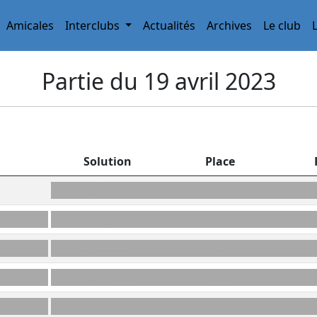
Amicales
Interclubs
Actualités
Archives
Le club
Partie du 19 avril 2023
Solution
Place
BÂLOISE
H4
THLA(S)PI
11D
QUAND*
10J
RECAVER
5E
VENTA
L1