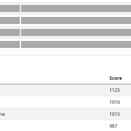
KRU
10B
INHABILE
8C
MUSE
K9
FIU
N 6
Score
1125
1016
ine
1015
987