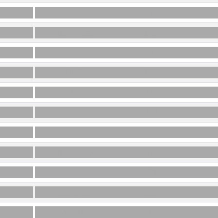
FLINGUER
M7
POÊLERAS
14H
JÈSE
O12
TIÉDI
15D
TAMISÉE
13B
WON
14A
UT
15A
MONSTERA
2G
USEZ
O1
COD(E)X
6B
YOGA
1F