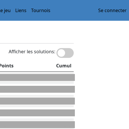
Le jeu
Liens
Tournois
Se connecter
Afficher les solutions:
Points
Cumul
74
74
81
155
58
213
48
261
37
298