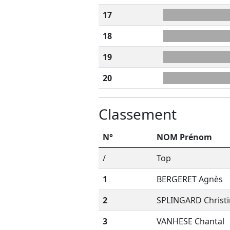
17
KRU+INBL
18
BILN+AHE
19
NSERUMI
20
INRU+F
Classement
N°
NOM Prénom
/
Top
1
BERGERET Agnès
2
SPLINGARD Christ
3
VANHESE Chantal