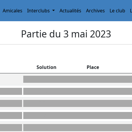
Amicales
Interclubs
Actualités
Archives
Le club
Partie du 3 mai 2023
Solution
Place
ZÉBRAI
H4
DÉVOT
10D
ZONAI
4H
PARVENUS
5D
ILION
11A