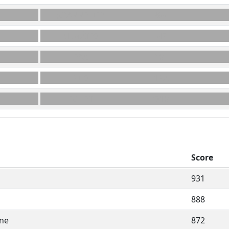
(C)ANNELIER
8G
MIMÂTES
M7
FAX
10L
PILS
12A
ÉCHET
O10
Score
931
888
ine
872