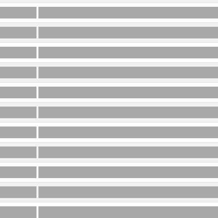
JURY
F3
WE(B)S
7C
KRU
8A
BIPARE
A10
ENFEU
I7
RAPÉES
D3
QAT
M2
MOQUA
2K
HAGGIS
O1
RECLOUÉE
14A
TONDAIT
15H