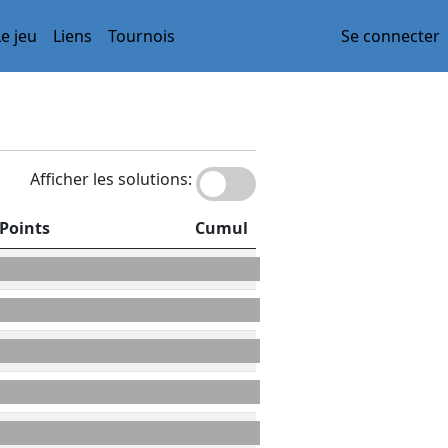
Le jeu
Liens
Tournois
Se connecter
Afficher les solutions:
Points
Cumul
54
54
35
89
28
117
110
227
17
244