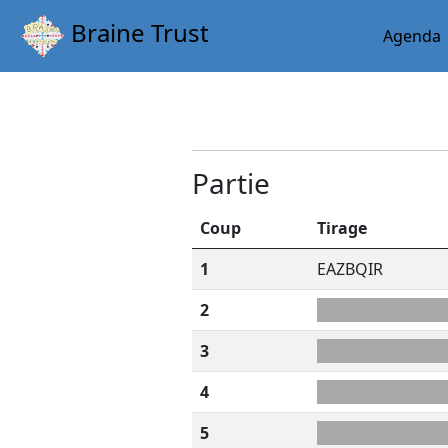
Braine Trust
Agenda
Partie
Coup
Tirage
1
EAZBQIR
2
-DEVOTAO
3
AO+IVUNP
4
PUV+ARSN
5
LIIRNOU