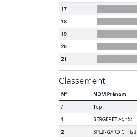
17
ILEENR?
18
AMMSTEL
19
L+IHFSLX
20
HILLS+CT
21
CHLT+DEE
Classement
N°
NOM Prénom
/
Top
1
BERGERET Agnès
2
SPLINGARD Christ