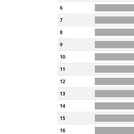
6
RU+JYWUU
7
RUUW+ES?
8
RUU+EEAK
9
AEEU+PRB
10
EU+ONFEE
11
EO+TRSAA
12
AOT+AGQM
13
AGMO+HUS
14
GHS+EILG
15
EL+CEEOU
16
IOTTADN