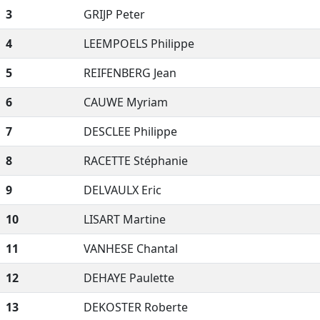
3
GRIJP Peter
4
LEEMPOELS Philippe
5
REIFENBERG Jean
6
CAUWE Myriam
7
DESCLEE Philippe
8
RACETTE Stéphanie
9
DELVAULX Eric
10
LISART Martine
11
VANHESE Chantal
12
DEHAYE Paulette
13
DEKOSTER Roberte