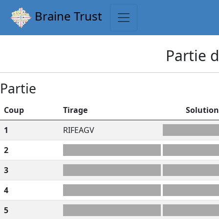
Braine Trust
Partie 
Partie
Coup
Tirage
Solutio
1
RIFEAGV
VÉRIF
2
AG+MIUES
FUMIGEA
3
EILPRAD
DÉPILER
4
ESYBAOO
ABOYÉS
5
O+ZCTAAE
CAMEZ