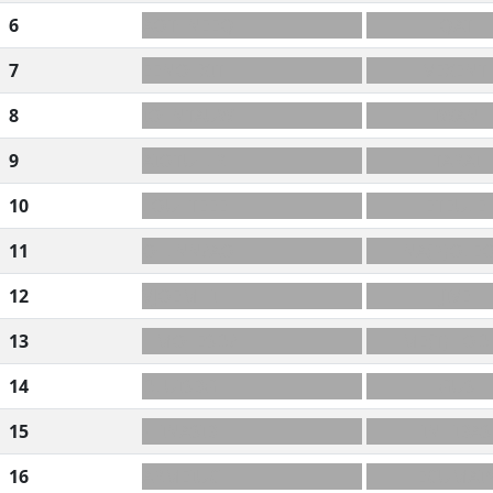
6
AOT+NEEQ
QAT
7
EENO+XIT
VEXENT
8
IO+NTAUW
IWAN
9
AIOTU+LR
TARAI
10
LOU+TEEE
ÉTEULE
11
O+LNN?AO
NA(P)OLÉ
12
VJOEMHI
JIVE
13
HMO+ESD?
MÉ(T)HOD
14
DLUISBG
GUS
15
-HINASIB
INHIBAS
16
ARMEIUC
ÉCUMAI