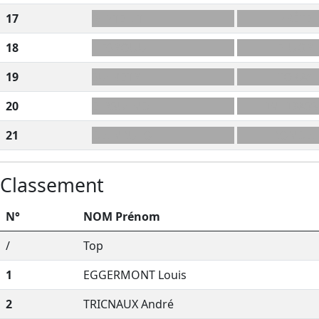
17
R+PTELLT
PRÊTE
18
-LFSROUU
FLUOR
19
SU+KETRL
TOKAY
20
ELRSU+ND
INHIBASS
21
DELNRU+O
RONDEL
Classement
N°
NOM Prénom
/
Top
1
EGGERMONT Louis
2
TRICNAUX André