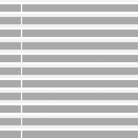
SAB(O)TAI
14A
ENCAQUAI
4F
DÉLITAIT
M1
DAW
1M
JÈZES
F8
CHÉTIF
8J
PUEBLO
3B
IM(P)RÉVUS
N8
KOTEURS
15H
FÊTES
2J
PURGEONS
C2