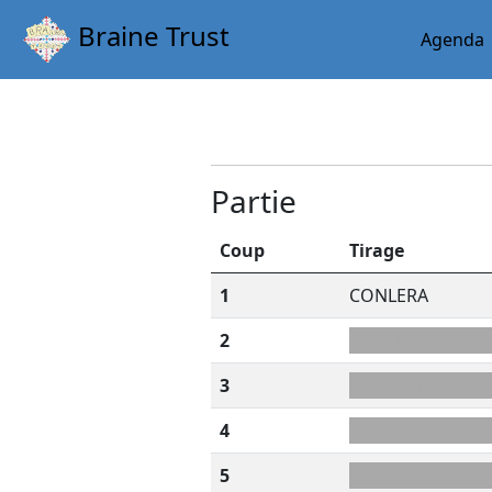
Braine Trust
Agenda
Partie
Coup
Tirage
1
CONLERA
2
EEIRMHX
3
H+DOOTEE
4
DEO+YTSL
5
-AMERVII