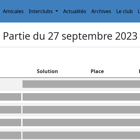
Amicales
Interclubs
Actualités
Archives
Le club
Partie du 27 septembre 2023
Solution
Place
CLONERA
H4
REMIXE
11E
HÔTE
K8
YODLES
12A
RIMAYE
A8