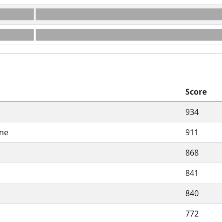
HUILAI
1E
VENDU
6B
Score
934
ine
911
868
841
840
772