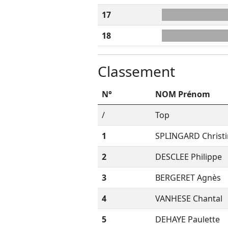
17
INAHUIL
18
-UVGDNNN
Classement
N°
NOM Prénom
/
Top
1
SPLINGARD Christ
2
DESCLEE Philippe
3
BERGERET Agnès
4
VANHESE Chantal
5
DEHAYE Paulette