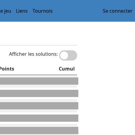
Le jeu
Liens
Tournois
Se connecter
Afficher les solutions:
Points
Cumul
74
74
42
116
48
164
56
220
48
268