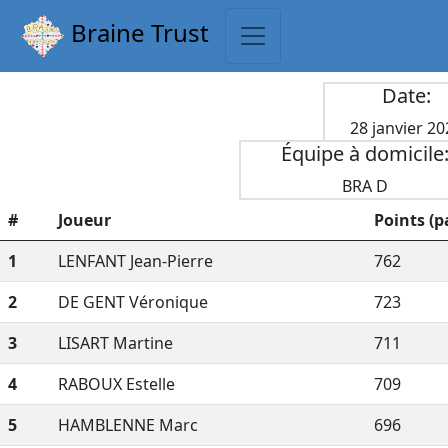
Braine Trust
Date:
28 janvier 20
Équipe à domicile
BRA D
#
Joueur
Points (p
1
LENFANT Jean-Pierre
762
2
DE GENT Véronique
723
3
LISART Martine
711
4
RABOUX Estelle
709
5
HAMBLENNE Marc
696