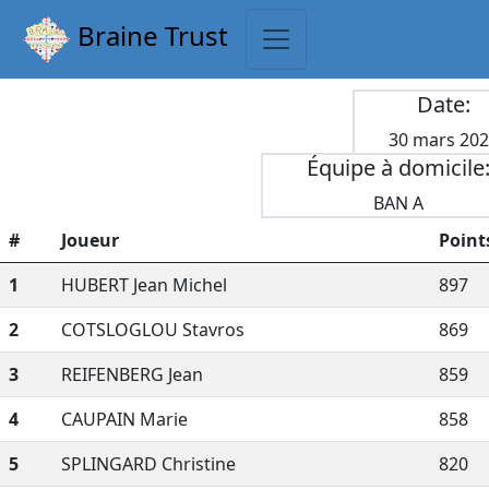
Braine Trust
Date:
30 mars 20
Équipe à domicile
BAN A
#
Joueur
Points
1
HUBERT Jean Michel
897
2
COTSLOGLOU Stavros
869
3
REIFENBERG Jean
859
4
CAUPAIN Marie
858
5
SPLINGARD Christine
820