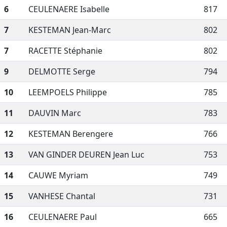
6
CEULENAERE Isabelle
817
7
KESTEMAN Jean-Marc
802
7
RACETTE Stéphanie
802
9
DELMOTTE Serge
794
10
LEEMPOELS Philippe
785
11
DAUVIN Marc
783
12
KESTEMAN Berengere
766
13
VAN GINDER DEUREN Jean Luc
753
14
CAUWE Myriam
749
15
VANHESE Chantal
731
16
CEULENAERE Paul
665