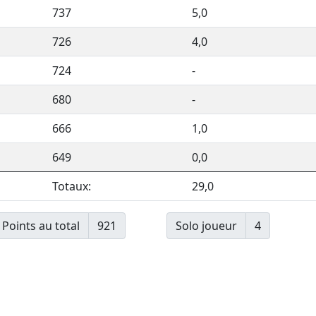
737
5,0
726
4,0
724
-
680
-
666
1,0
649
0,0
Totaux:
29,0
Points au total
921
Solo joueur
4