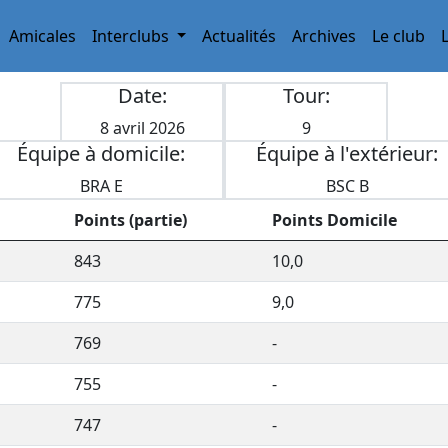
Amicales
Interclubs
Actualités
Archives
Le club
Date:
Tour:
8 avril 2026
9
Équipe à domicile:
Équipe à l'extérieur:
BRA E
BSC B
Points (partie)
Points Domicile
843
10,0
775
9,0
769
-
755
-
747
-