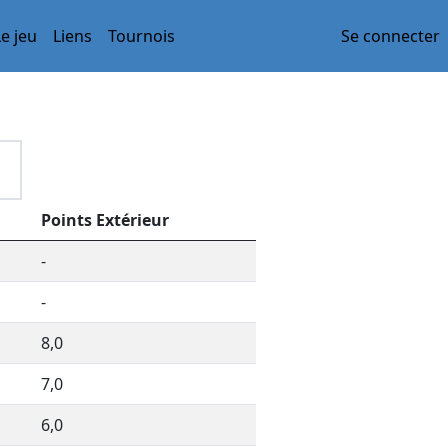
Le jeu
Liens
Tournois
Se connecter
Points Extérieur
-
-
8,0
7,0
6,0