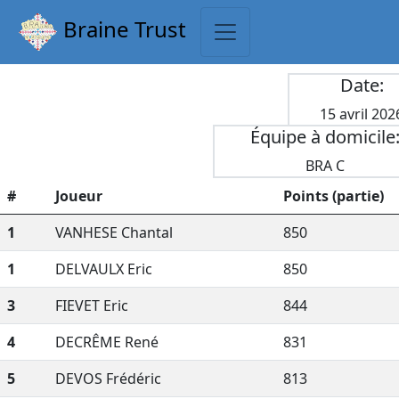
Braine Trust
Date:
15 avril 202
Équipe à domicile
BRA C
#
Joueur
Points (partie)
1
VANHESE Chantal
850
1
DELVAULX Eric
850
3
FIEVET Eric
844
4
DECRÊME René
831
5
DEVOS Frédéric
813