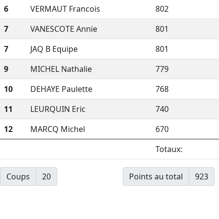
6
VERMAUT Francois
802
7
VANESCOTE Annie
801
7
JAQ B Equipe
801
9
MICHEL Nathalie
779
10
DEHAYE Paulette
768
11
LEURQUIN Eric
740
12
MARCQ Michel
670
Totaux:
Coups
20
Points au total
923